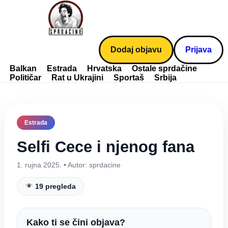
Dodaj objavu
Prijava
Balkan
Estrada
Hrvatska
Ostale sprdačine
Političar
Rat u Ukrajini
Sportaš
Srbija
Estrada
Selfi Cece i njenog fana
1. rujna 2025. • Autor: sprdacine
19 pregleda
Kako ti se čini objava?